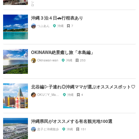
沖縄３泊４日🚗行程表あり
つぶあん
沖縄
7
OKINAWA絶景癒し旅「本島編」
Okinawan-wan
沖縄
253
北谷編▷子連れ◎沖縄ママが選ぶオススメスポット♡
OK!J♡Y_Marina.
沖縄
4
沖縄県民がオススメする有名観光地100選
息子と沖縄散歩
沖縄
151