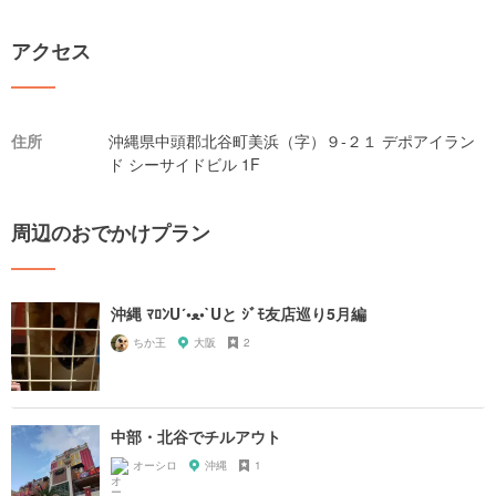
アクセス
住所
沖縄県中頭郡北谷町美浜（字）９-２１ デポアイラン
ド シーサイドビル 1F
周辺のおでかけプラン
沖縄 ﾏﾛﾝU´•ﻌ•`Uと ｼﾞﾓ友店巡り5月編
ちか王
大阪
2
中部・北谷でチルアウト
オーシロ
沖縄
1