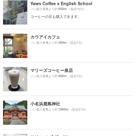
Yawn Coffee x English School
600m
パン処小麦庵より約
（徒歩10分）
コーヒーの豆も購入できます。
カウアイカフェ
400m
パン処小麦庵より約
（徒歩7分）
マリーズコーヒー泉店
400m
パン処小麦庵より約
（徒歩7分）
小名浜鹿島神社
1860m
パン処小麦庵より約
（徒歩31分）