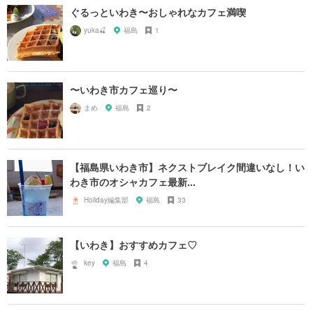
ぐるっといわき〜おしゃれなカフェ満喫
yuka🍒
福島
1
〜いわき市カフェ巡り〜
まめ
福島
2
【福島県いわき市】ネクストブレイク間違いなし！い
わき市のオシャカフェ最新...
Holiday編集部
福島
33
【いわき】おすすめカフェ♡
key
福島
4