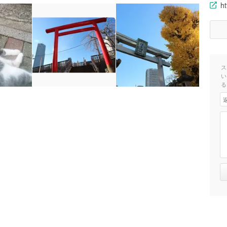
ht
ス
い
る