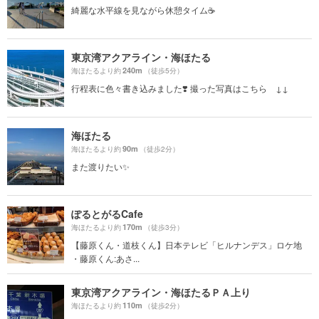
綺麗な水平線を見ながら休憩タイム☕️
東京湾アクアライン・海ほたる
240m
海ほたるより約
（徒歩5分）
行程表に色々書き込みました❣️ 撮った写真はこちら ↓↓
海ほたる
90m
海ほたるより約
（徒歩2分）
また渡りたい✨
ぽるとがるCafe
170m
海ほたるより約
（徒歩3分）
【藤原くん・道枝くん】日本テレビ「ヒルナンデス」ロケ地
・藤原くん:あさ...
東京湾アクアライン・海ほたるＰＡ上り
110m
海ほたるより約
（徒歩2分）