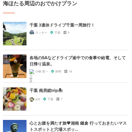
海ほたる周辺のおでかけプラン
千葉 3連休ドライブ千葉一周旅行！
ロッキー
千葉
5
各地のSAなどドライブ途中での食事や給電、そして
日帰り温泉。
小柳 恵一
静岡
16
千葉 南房総trip🏝
yuri
千葉
7
心とお腹を満たす旅🧡湘南 鎌倉 行っておきたいマス
トスポットと穴場スポッ...