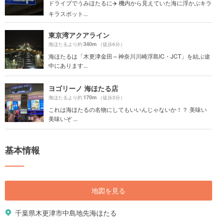
ドライブでうみほたるに✈️ 機内から見えていた海に浮かぶキラ
キラスポット...
東京湾アクアライン
340m
海ほたるより約
（徒歩6分）
海ほたるは「木更津金田～神奈川川崎浮島IC・JCT」を結ぶ途
中にあります...
ヨゴリーノ 海ほたる店
170m
海ほたるより約
（徒歩3分）
これは海ほたるの名物にしてもいいんじゃないか！？ 美味い
美味いぞ ...
基本情報
地図を見る
千葉県木更津市中島地先海ほたる