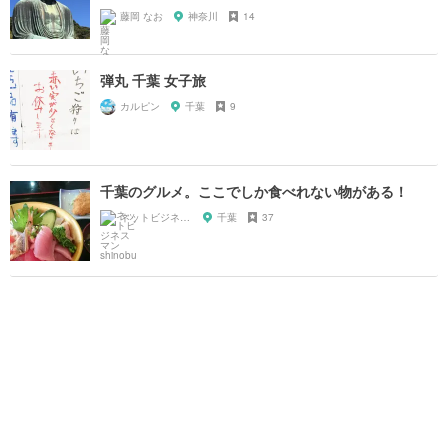
藤岡 なお
神奈川
14
弾丸 千葉 女子旅
カルピン
千葉
9
千葉のグルメ。ここでしか食べれない物がある！
ネットビジネスマン shinobu
千葉
37