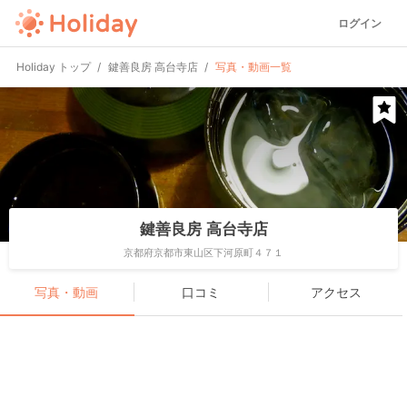
ログイン
Holiday トップ
鍵善良房 高台寺店
写真・動画一覧
鍵善良房 高台寺店
京都府京都市東山区下河原町４７１
写真・動画
口コミ
アクセス