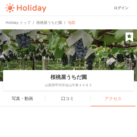
ログイン
Holiday トップ
桜桃屋うちだ園
地図
桜桃屋うちだ園
山梨県甲州市塩山牛奥４０８３
写真・動画
口コミ
アクセス