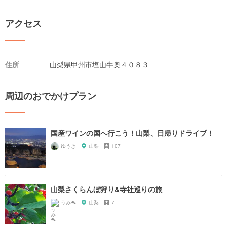
アクセス
住所
山梨県甲州市塩山牛奥４０８３
周辺のおでかけプラン
国産ワインの国へ行こう！山梨、日帰りドライブ！
ゆうき
山梨
107
山梨さくらんぼ狩り&寺社巡りの旅
うみ🐬
山梨
7