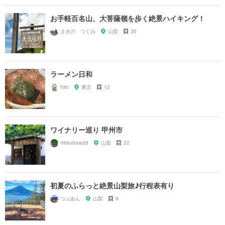
お手軽百名山、大菩薩嶺を歩く絶景ハイキング！
まきの つぐみ
山梨
30
ラーメン日和
hiro
東京
12
ワイナリー巡り 甲州市
mitsubaaoi3
山梨
22
初夏のふらっと絶景山梨旅♪行程表有り
つぶあん
山梨
9