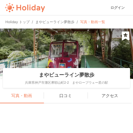
ログイン
Holiday トップ
まやビューライン夢散歩
写真・動画一覧
まやビューライン夢散歩
兵庫県神戸市灘区摩耶山町2-2 まやロープウェー星の駅
写真・動画
口コミ
アクセス