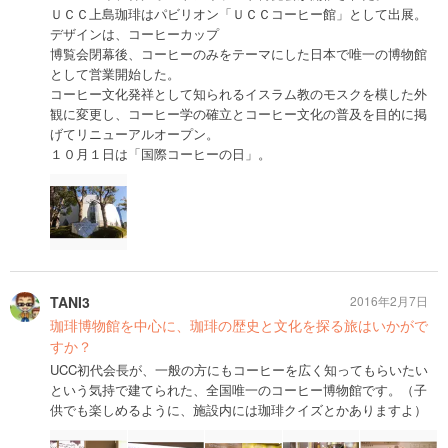
ＵＣＣ上島珈琲はパビリオン「ＵＣＣコーヒー館」として出展。
デザインは、コーヒーカップ
博覧会閉幕後、コーヒーのみをテーマにした日本で唯一の博物館
として営業開始した。
コーヒー文化発祥として知られるイスラム教のモスクを模した外
観に変更し、コーヒー学の確立とコーヒー文化の普及を目的に掲
げてリニューアルオープン。
１０月１日は「国際コーヒーの日」。
TANI3
2016年2月7日
珈琲博物館を中心に、珈琲の歴史と文化を探る旅はいかがで
すか？
UCC初代会長が、一般の方にもコーヒーを広く知ってもらいたい
という気持で建てられた、全国唯一のコーヒー博物館です。（子
供でも楽しめるように、施設内には珈琲クイズとかありますよ）