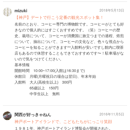
mizuki
2018年5月13日
【神戸】デートで行こう定番の観光スポット集！
名前のとおり、コーヒー専門の博物館です。コーヒーがとても好
きなので個人的にはすごくおすすめです。（笑）コーヒーの歴
史、栽培について、コーヒーが消費国に旅立つまでの過程、焙煎
について、抽出について、コーヒーの文化など、色々な視点から
コーヒーを知ることができます^^入館料が安いですし館内に喫茶
店もあるので休憩することもできておすすめです〜！駐車場がな
いので気をつけてください。
基本情報
開館時間 10:00~17:00(入館は16:30まで)
休館日 月曜(月曜祝日の場合は翌日)、年末年始
入館料 大人(高校生以上) 300円
65歳以上 150円
中学生以上 無料
関西が好っきゃねん
2016年11月5日
神戸ポートアイランドで、こどもたちがにっこり笑顔
１９８１年、神戸ポートアイランド博覧会が開催された。