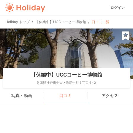
ログイン
Holiday トップ
【休業中】UCCコーヒー博物館
口コミ一覧
【休業中】UCCコーヒー博物館
兵庫県神戸市中央区港島中町６丁目６-２
写真・動画
口コミ
アクセス