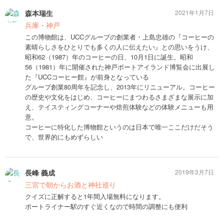
森本瑞生
2021年1月7日
兵庫・神戸
この博物館は、UCCグループの創業者・上島忠雄の『コーヒーの
素晴らしさをひとりでも多くの人に伝えたい』との思いをうけ、
昭和62（1987）年のコーヒーの日、10月1日に誕生。昭和
56（1981）年に開催された神戸ポートアイランド博覧会に出展し
た『UCCコーヒー館』が前身となっている
グループ創業80周年を記念し、2013年にリニューアル。コーヒー
の歴史や文化をはじめ、コーヒーにまつわるさまざまな展示に加
え、テイスティングコーナーや焙煎体験などの体験メニューも用
意。
コーヒーに特化した博物館というのは日本で唯一ここだけだそう
で、世界的にもめずらしい
長峰 義成
2019年3月7日
三宮で朝からお酒と神社巡り
クイズに正解すると1年間入場無料になります。
ポートライナー駅のすぐ近くなので時間の調整にも便利