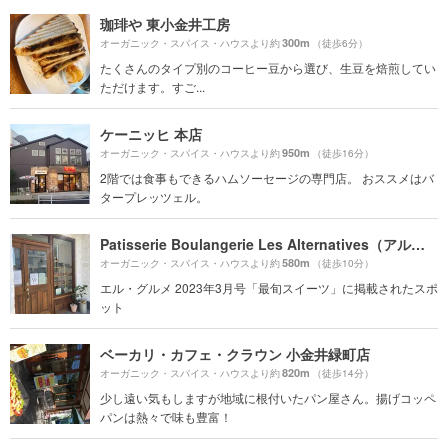
珈琲や 東小金井工房
300m
オーガニック・スパイス・ハウスより約
（徒歩6分）
たくさんのタイプ別のコーヒー豆から選び、生豆を焙煎してい
ただけます。すご...
ケーニッヒ 本店
950m
オーガニック・スパイス・ハウスより約
（徒歩16分）
2階では食事もできるハムソーセージの専門店。 おススメはバ
タープレッツェル。
Patisserie Boulangerie Les Alternatives（アルタナティブ）
580m
オーガニック・スパイス・ハウスより約
（徒歩10分）
エル・グルメ 2023年3月号「最旬スイーツ」に掲載されたスポ
ット
ベーカリ・カフェ・クラウン 小金井緑町店
820m
オーガニック・スパイス・ハウスより約
（徒歩14分）
少し遠い気もしますが地域に根付いたパン屋さん。揚げコッペ
パンは熱々で味も豊富！