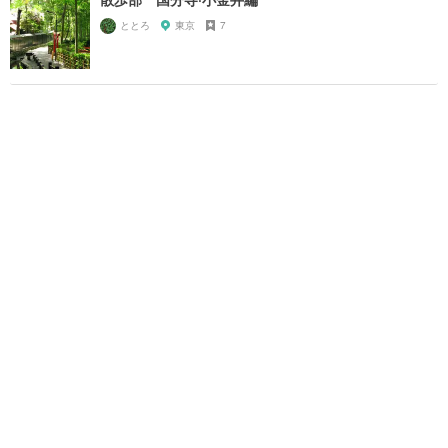
ととろ
東京
7