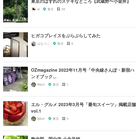
東京のはずれのステキなところ【武蔵野〜小金井】
ai
東京
39
ヒガコプレイスをぶらぶらしてみた
はなつこ
東京
6
OZmagazine 2022年11月号「中央線さんぽ・新宿ハ
ンドブック...
Ikkun
東京
1
エル・グルメ 2023年3月号「最旬スイーツ」掲載店舗
vol.1
Ikkun
東京
0
散歩部 国分寺·小金井編