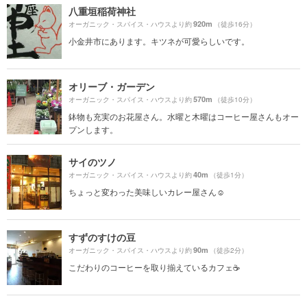
八重垣稲荷神社
920m
オーガニック・スパイス・ハウスより約
（徒歩16分）
小金井市にあります。キツネが可愛らしいです。
オリーブ・ガーデン
570m
オーガニック・スパイス・ハウスより約
（徒歩10分）
鉢物も充実のお花屋さん。水曜と木曜はコーヒー屋さんもオー
プンします。
サイのツノ
40m
オーガニック・スパイス・ハウスより約
（徒歩1分）
ちょっと変わった美味しいカレー屋さん☺️
すずのすけの豆
90m
オーガニック・スパイス・ハウスより約
（徒歩2分）
こだわりのコーヒーを取り揃えているカフェ☕️