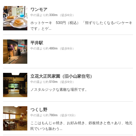
ワンモア
330m
中の湯より約
（徒歩6分）
ホットケーキ 530円（税込） 「頬ずりしたくなるパンケーキ
です」とゲ...
平井駅
480m
中の湯より約
（徒歩9分）
立花大正民家園（旧小山家住宅）
510m
中の湯より約
（徒歩9分）
ノスタルジックな素敵な場所です。
つくし野
780m
中の湯より約
（徒歩13分）
ここはもんじゃ焼き、お好み焼き、鉄板焼きと色々あり、地元
民でいつも賑わう...