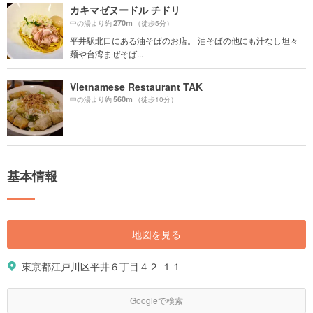
カキマゼヌードル チドリ
270m
中の湯より約
（徒歩5分）
平井駅北口にある油そばのお店。 油そばの他にも汁なし坦々
麺や台湾まぜそば...
Vietnamese Restaurant TAK
560m
中の湯より約
（徒歩10分）
基本情報
地図を見る
東京都江戸川区平井６丁目４２-１１
Googleで検索