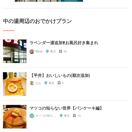
中の湯周辺のおでかけプラン
ラベンダー湯追加❣️お風呂好き集まれ
Masa
東京
42
【平井】おいしいもの(順次追加)
なお
東京
6
マツコの知らない世界【パンケーキ編】
マツコの知らない世界マニア
東京
10