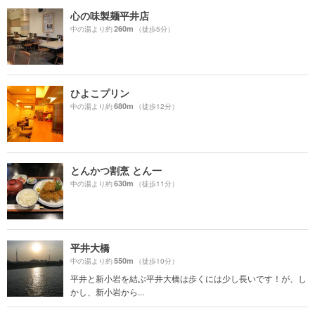
心の味製麺平井店
260m
中の湯より約
（徒歩5分）
ひよこプリン
680m
中の湯より約
（徒歩12分）
とんかつ割烹 とん一
630m
中の湯より約
（徒歩11分）
平井大橋
550m
中の湯より約
（徒歩10分）
平井と新小岩を結ぶ平井大橋は歩くには少し長いです！が、し
かし、新小岩から...