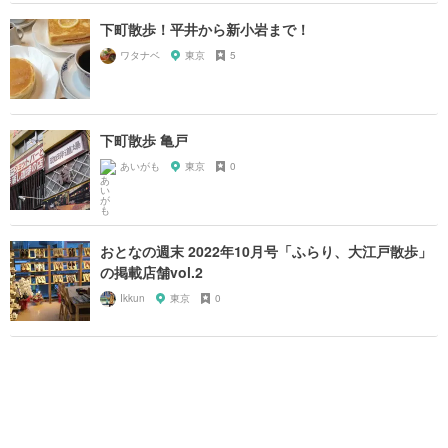
下町散歩！平井から新小岩まで！
ワタナベ
東京
5
下町散歩 亀戸
あいがも
東京
0
おとなの週末 2022年10月号「ふらり、大江戸散歩」
の掲載店舗vol.2
Ikkun
東京
0