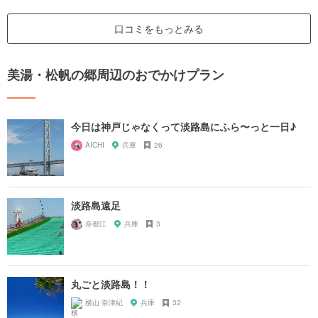
口コミをもっとみる
美湯・松帆の郷周辺のおでかけプラン
今日は神戸じゃなくって淡路島にふら〜っと一日♪
AICHI
兵庫
26
淡路島遠足
奈都江
兵庫
3
丸ごと淡路島！！
横山 奈津紀
兵庫
32