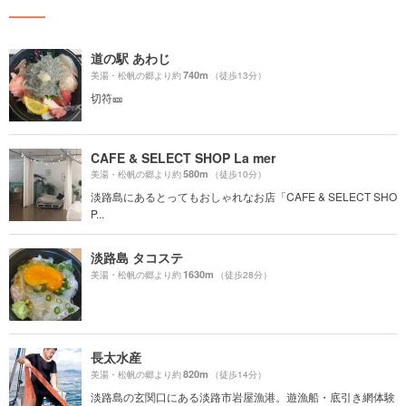
道の駅 あわじ
740m
美湯・松帆の郷より約
（徒歩13分）
切符🎫
CAFE & SELECT SHOP La mer
580m
美湯・松帆の郷より約
（徒歩10分）
淡路島にあるとってもおしゃれなお店「CAFE & SELECT SHO
P...
淡路島 タコステ
1630m
美湯・松帆の郷より約
（徒歩28分）
長太水産
820m
美湯・松帆の郷より約
（徒歩14分）
淡路島の玄関口にある淡路市岩屋漁港。遊漁船・底引き網体験