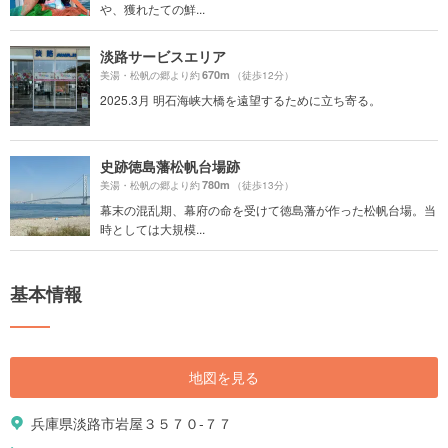
や、獲れたての鮮...
淡路サービスエリア
670m
美湯・松帆の郷より約
（徒歩12分）
2025.3月 明石海峡大橋を遠望するために立ち寄る。
史跡徳島藩松帆台場跡
780m
美湯・松帆の郷より約
（徒歩13分）
幕末の混乱期、幕府の命を受けて徳島藩が作った松帆台場。当
時としては大規模...
基本情報
地図を見る
兵庫県淡路市岩屋３５７０-７７