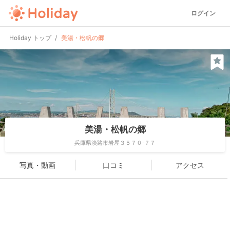
ログイン
Holiday トップ
美湯・松帆の郷
美湯・松帆の郷
兵庫県淡路市岩屋３５７０-７７
写真・動画
口コミ
アクセス