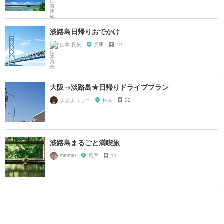
淡路島日帰りおでかけ
山本 真矢
兵庫
42
大阪→淡路島★日帰りドライブプラン
よよよっしー
兵庫
22
淡路島まるごと満喫旅
meimei
兵庫
11