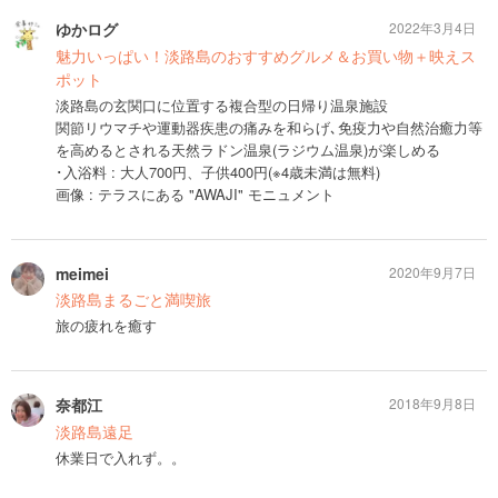
ゆかログ
2022年3月4日
魅力いっぱい！淡路島のおすすめグルメ＆お買い物＋映えス
ポット
淡路島の玄関口に位置する複合型の日帰り温泉施設
関節リウマチや運動器疾患の痛みを和らげ､免疫力や自然治癒力等
を高めるとされる天然ラドン温泉(ラジウム温泉)が楽しめる
･入浴料 : 大人700円、子供400円(※4歳未満は無料)
画像 : テラスにある "AWAJI" モニュメント
meimei
2020年9月7日
淡路島まるごと満喫旅
旅の疲れを癒す
奈都江
2018年9月8日
淡路島遠足
休業日で入れず。。