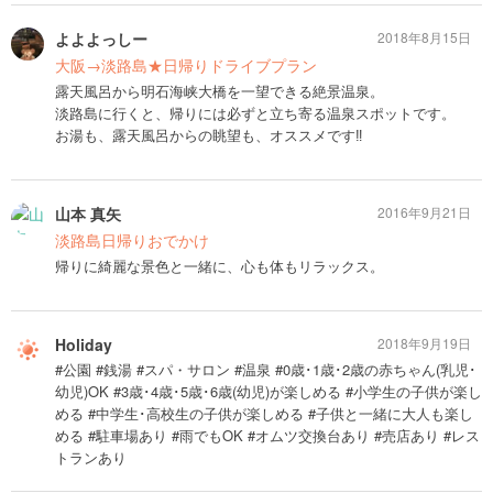
よよよっしー
2018年8月15日
大阪→淡路島★日帰りドライブプラン
露天風呂から明石海峡大橋を一望できる絶景温泉。
淡路島に行くと、帰りには必ずと立ち寄る温泉スポットです。
お湯も、露天風呂からの眺望も、オススメです‼︎
山本 真矢
2016年9月21日
淡路島日帰りおでかけ
帰りに綺麗な景色と一緒に、心も体もリラックス。
Holiday
2018年9月19日
#公園 #銭湯 #スパ・サロン #温泉 #0歳･1歳･2歳の赤ちゃん(乳児･
幼児)OK #3歳･4歳･5歳･6歳(幼児)が楽しめる #小学生の子供が楽し
める #中学生･高校生の子供が楽しめる #子供と一緒に大人も楽し
める #駐車場あり #雨でもOK #オムツ交換台あり #売店あり #レス
トランあり