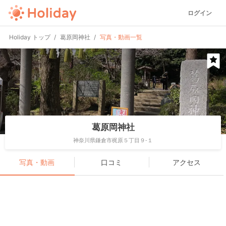
ログイン
Holiday トップ
葛原岡神社
写真・動画一覧
葛原岡神社
神奈川県鎌倉市梶原５丁目９-１
写真・動画
口コミ
アクセス