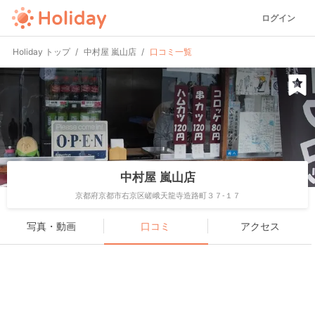
ログイン
Holiday トップ
中村屋 嵐山店
口コミ一覧
中村屋 嵐山店
京都府京都市右京区嵯峨天龍寺造路町３７-１７
写真・動画
口コミ
アクセス