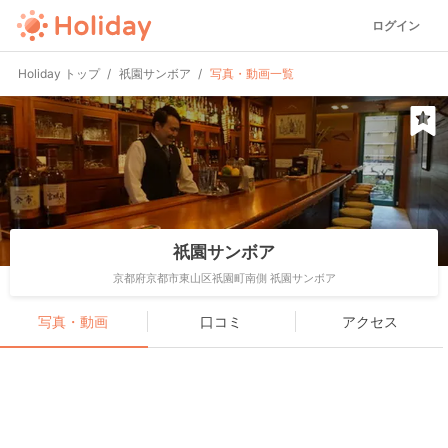
ログイン
Holiday トップ
祇園サンボア
写真・動画一覧
祇園サンボア
京都府京都市東山区祇園町南側 祇園サンボア
写真・動画
口コミ
アクセス