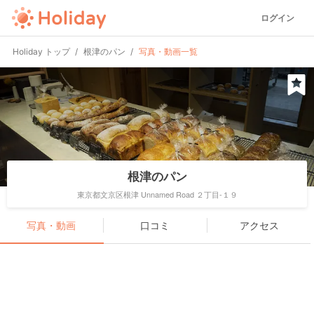
ログイン
Holiday トップ
根津のパン
写真・動画一覧
根津のパン
東京都文京区根津 Unnamed Road ２丁目-１９
写真・動画
口コミ
アクセス