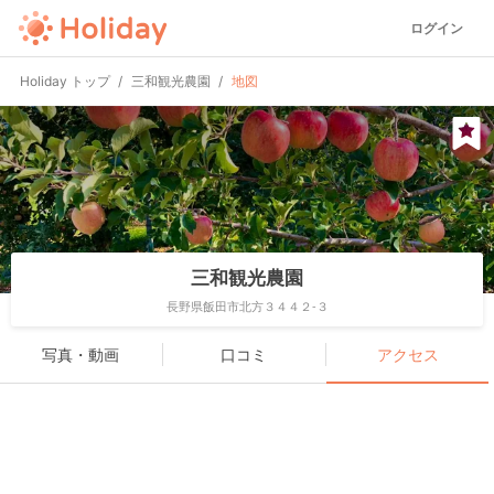
ログイン
Holiday トップ
三和観光農園
地図
三和観光農園
長野県飯田市北方３４４２-３
写真・動画
口コミ
アクセス