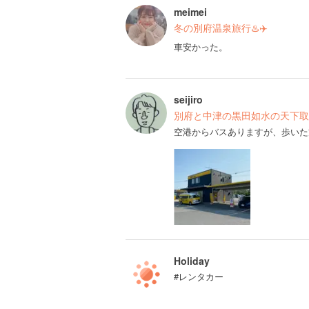
meimei
冬の別府温泉旅行♨️✈️
車安かった。
seijiro
別府と中津の黒田如水の天下取
空港からバスありますが、歩いた
Holiday
#レンタカー