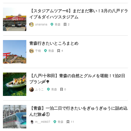
【スタジアムツアー6】まだまだ寒い！3月の八戸ドラ
イブ＆ダイハツスタジアム
unanana
青森
2
青森行きたいところまとめ
千穂
青森
4
【八戸/十和田】青森の自然とグルメを堪能！1泊2日
プラン🛶🌳
ふうこ
青森
0
【青森】一泊二日で行きたいをぎゅうぎゅうに詰め込
んだ旅🍎①
m__m0607
青森
11