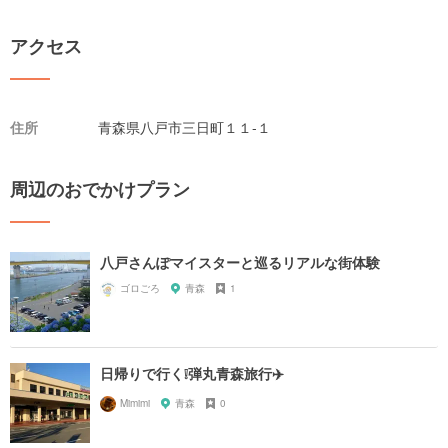
アクセス
住所
青森県八戸市三日町１１-１
周辺のおでかけプラン
八戸さんぽマイスターと巡るリアルな街体験
ゴロごろ
青森
1
日帰りで行く❕弾丸青森旅行✈️
Mimimi
青森
0