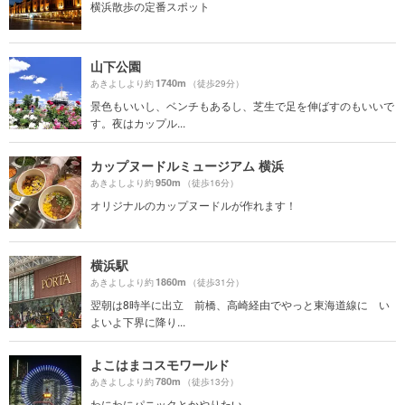
横浜散歩の定番スポット
山下公園
1740m
あきよしより約
（徒歩29分）
景色もいいし、ベンチもあるし、芝生で足を伸ばすのもいいで
す。夜はカップル...
カップヌードルミュージアム 横浜
950m
あきよしより約
（徒歩16分）
オリジナルのカップヌードルが作れます！
横浜駅
1860m
あきよしより約
（徒歩31分）
翌朝は8時半に出立 前橋、高崎経由でやっと東海道線に い
よいよ下界に降り...
よこはまコスモワールド
780m
あきよしより約
（徒歩13分）
わにわにパニックとかやりたい