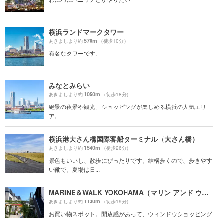
横浜ランドマークタワー
570m
あきよしより約
（徒歩10分）
有名なタワーです。
みなとみらい
1050m
あきよしより約
（徒歩18分）
絶景の夜景や観光、ショッピングが楽しめる横浜の人気エリ
ア。
横浜港大さん橋国際客船ターミナル（大さん橋）
1540m
あきよしより約
（徒歩26分）
景色もいいし、散歩にぴったりです。結構歩くので、歩きやす
い靴で。夏場は日...
MARINE＆WALK YOKOHAMA（マリン アンド ウォーク ヨコハマ）
1130m
あきよしより約
（徒歩19分）
お買い物スポット。開放感があって、ウィンドウショッピング