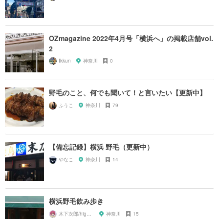
OZmagazine 2022年4月号「横浜へ」の掲載店舗vol.
2
Ikkun
神奈川
0
野毛のこと、何でも聞いて！と言いたい【更新中】
ふうこ
神奈川
79
【備忘記録】横浜 野毛（更新中）
やなこ
神奈川
14
横浜野毛飲み歩き
木下次郎/highlandrail
神奈川
15