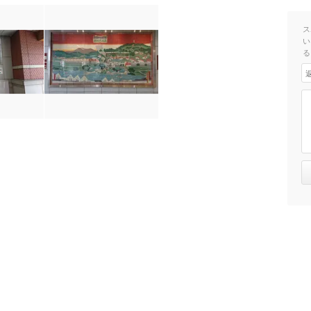
ス
い
る