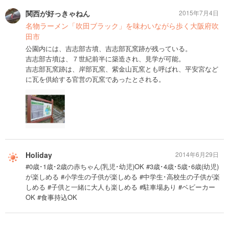
関西が好っきゃねん
2015年7月4日
名物ラーメン「吹田ブラック」を味わいながら歩く大阪府吹
田市
公園内には、吉志部古墳、吉志部瓦窯跡が残っている。
吉志部古墳は、７世紀前半に築造され、見学が可能。
吉志部瓦窯跡は、岸部瓦窯、紫金山瓦窯とも呼ばれ、平安宮など
に瓦を供給する官営の瓦窯であったとされる。
Holiday
2014年6月29日
#0歳･1歳･2歳の赤ちゃん(乳児･幼児)OK #3歳･4歳･5歳･6歳(幼児)
が楽しめる #小学生の子供が楽しめる #中学生･高校生の子供が楽
しめる #子供と一緒に大人も楽しめる #駐車場あり #ベビーカー
OK #食事持込OK