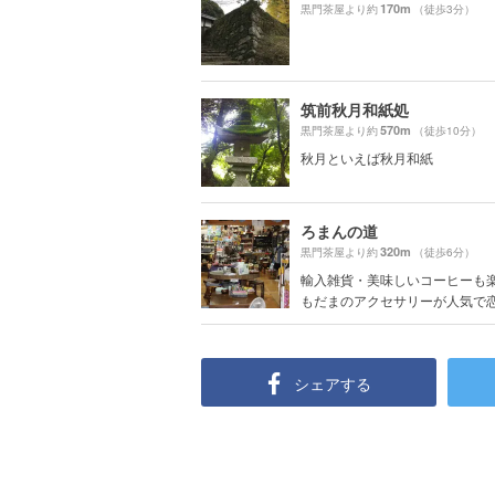
170m
黒門茶屋より約
（徒歩3分）
筑前秋月和紙処
570m
黒門茶屋より約
（徒歩10分）
秋月といえば秋月和紙
ろまんの道
320m
黒門茶屋より約
（徒歩6分）
輸入雑貨・美味しいコーヒーも
もだまのアクセサリーが人気で恋愛
シェアする