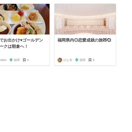
でお出かけ♥ゴールデン
福岡県内◎恋愛成就の旅🧸💞
ークは朝倉へ！
atake
福岡
0
ぴよ水
福岡
9