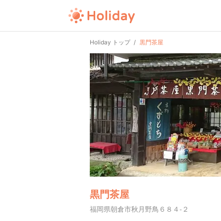
Holiday トップ
黒門茶屋
黒門茶屋
福岡県朝倉市秋月野鳥６８４-２