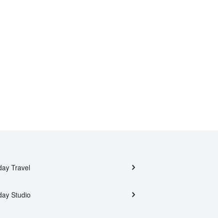
day Travel
day Studio