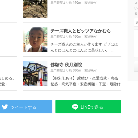
440m
ス
黒門茶屋より約
（徒歩8分）
い
る
チーズ職人とピッツアなかむら
480m
黒門茶屋より約
（徒歩9分）
チーズ職人のご主人が作り出す ピザはほ
んとにほんとにほんとに美味しい。 ...
佛願寺 秋月別院
330m
黒門茶屋より約
（徒歩6分）
楽しめる。
【御朱印あり】 縁結び・恋愛成就・商売
・...
繁盛・病気平癒・安産祈願・子宝・厄除け
ツイートする
LINEで送る