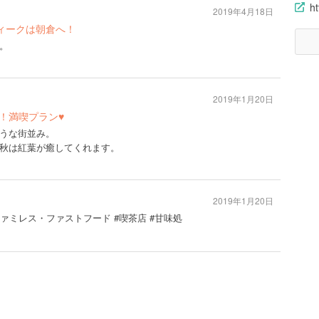
h
2019年4月18日
ィークは朝倉へ！
。
2019年1月20日
旅！満喫プラン♥
うな街並み。
秋は紅葉が癒してくれます。
2019年1月20日
#ファミレス・ファストフード #喫茶店 #甘味処