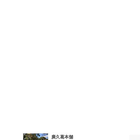
廣久葛本舗