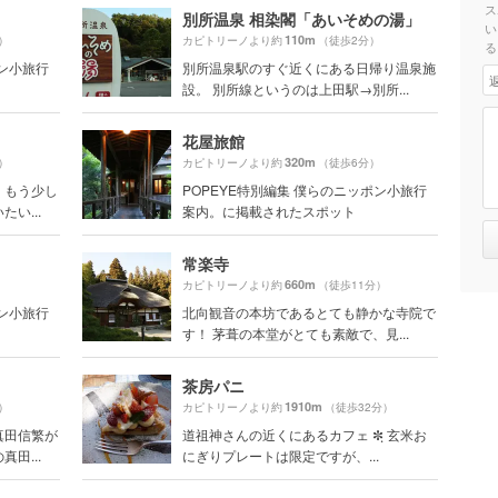
ス
別所温泉 相染閣「あいそめの湯」
い
110m
）
カピトリーノより約
（徒歩2分）
る
ポン小旅行
別所温泉駅のすぐ近くにある日帰り温泉施
設。 別所線というのは上田駅→別所...
花屋旅館
320m
）
カピトリーノより約
（徒歩6分）
くもう少し
POPEYE特別編集 僕らのニッポン小旅行
い...
案内。に掲載されたスポット
常楽寺
660m
カピトリーノより約
（徒歩11分）
ポン小旅行
北向観音の本坊であるとても静かな寺院で
す！ 茅葺の本堂がとても素敵で、見...
茶房パニ
1910m
）
カピトリーノより約
（徒歩32分）
真田信繁が
道祖神さんの近くにあるカフェ ✼ฺ 玄米お
田...
にぎりプレートは限定ですが、...