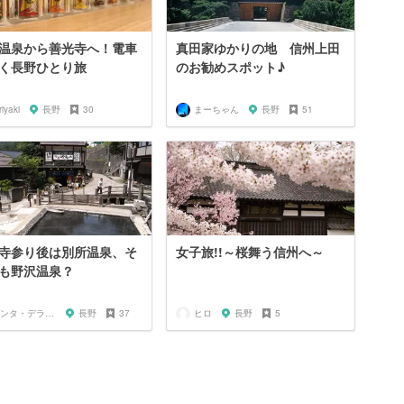
温泉から善光寺へ！電車
真田家ゆかりの地 信州上田
く長野ひとり旅
のお勧めスポット♪
riyaki
長野
30
まーちゃん
長野
51
寺参り後は別所温泉、そ
女子旅!!～桜舞う信州へ～
も野沢温泉？
サンタ・デラックス
長野
37
ヒロ
長野
5