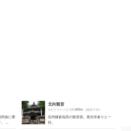
ト
北向観音
600m
カピトリーノより約
（徒歩11分）
別所線に乗
信州鎌倉塩田の観音様。善光寺参りと一
...
対。