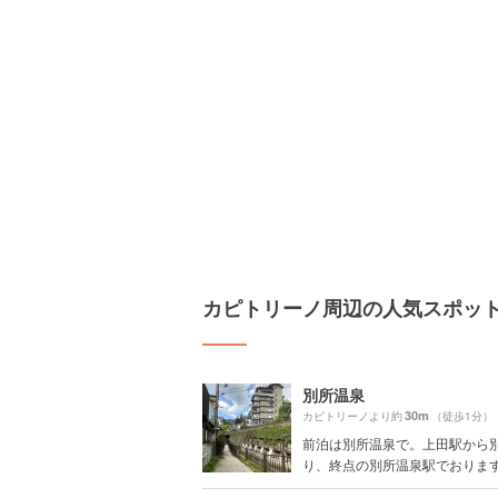
カピトリーノ周辺の人気スポッ
別所温泉
30m
カピトリーノより約
（徒歩1分）
前泊は別所温泉で。上田駅から
り、終点の別所温泉駅でおります。 