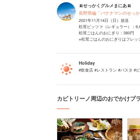
🍌せっかくグルメまにあ🍌
長野県編「バナナマンのせっか
2021年11月14日（日）放送
松茸ピッツァ（レギュラー）：6,6
松茸ごはんのおにぎり：380円
※松茸ごはんのおにぎりはフレッ
Holiday
#飲食店 #レストラン #パスタ #
カピトリーノ周辺のおでかけプ