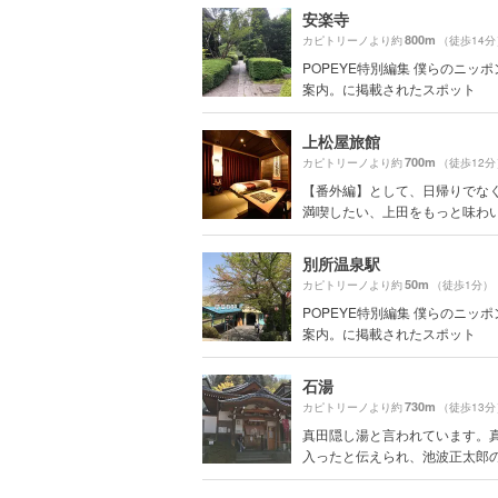
安楽寺
800m
カピトリーノより約
（徒歩14分
POPEYE特別編集 僕らのニッ
案内。に掲載されたスポット
上松屋旅館
700m
カピトリーノより約
（徒歩12分
【番外編】として、日帰りでな
満喫したい、上田をもっと味わいた
別所温泉駅
50m
カピトリーノより約
（徒歩1分）
POPEYE特別編集 僕らのニッ
案内。に掲載されたスポット
石湯
730m
カピトリーノより約
（徒歩13分
真田隠し湯と言われています。
入ったと伝えられ、池波正太郎の真