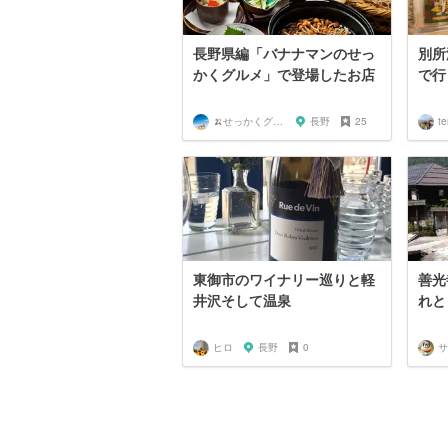
長野県編「バナナマンのせっ
別所
かくグルメ」で登場したお店
で行
🍌せっかくグルメまにあ🍌
長野
25
te
東御市のワイナリー巡りと軽
善光
井沢そして温泉
れと
ヒロ
長野
0