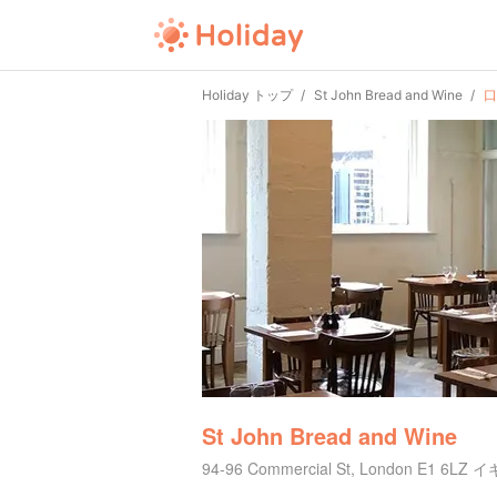
Holiday トップ
St John Bread and Wine
口
St John Bread and Wine
94-96 Commercial St, London E1 6LZ