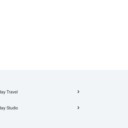
day Travel
day Studio