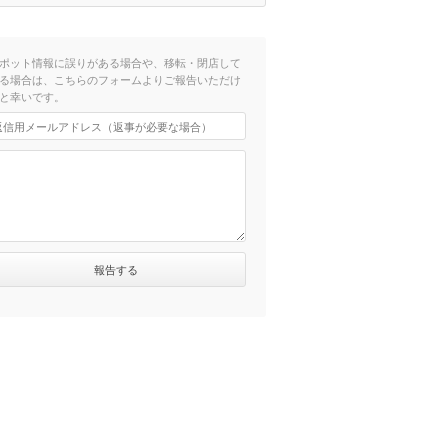
ポット情報に誤りがある場合や、移転・閉店して
る場合は、こちらのフォームよりご報告いただけ
と幸いです。