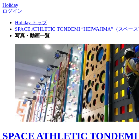
Holiday
ログイン
Holiday トップ
SPACE ATHLETIC TONDEMI “HEIWAJIMA”
写真・動画一覧
SPACE ATHLETIC TON