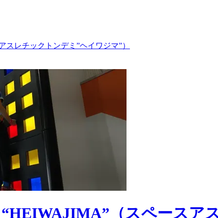
（スペースアスレチックトンデミ”ヘイワジマ”）
DEMI “HEIWAJIMA”（ス