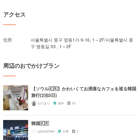
アクセス
住所
서울특별시 중구 명동1가 9-16, 1～2F/서울특별시 중
구 명동길 53 , 1～2F
周辺のおでかけプラン
【ソウル🇰🇷】かわいくてお洒落なカフェを巡る韓国
旅行(2泊3日)
おのまり
海外
30
韓国🇰🇷
zykmz2hkkv
兵庫
2