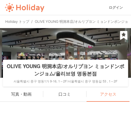
ログイン
Holiday トップ
OLIVE YOUNG 明洞本店/オルリブヨン ミョンドンポンジョ
OLIVE YOUNG 明洞本店/オルリブヨン ミョンドンポ
ンジョム/올리브영 명동본점
서울특별시 중구 명동1가 9-16, 1～2F/서울특별시 중구 명동길 53 , 1～2F
写真・動画
口コミ
アクセス