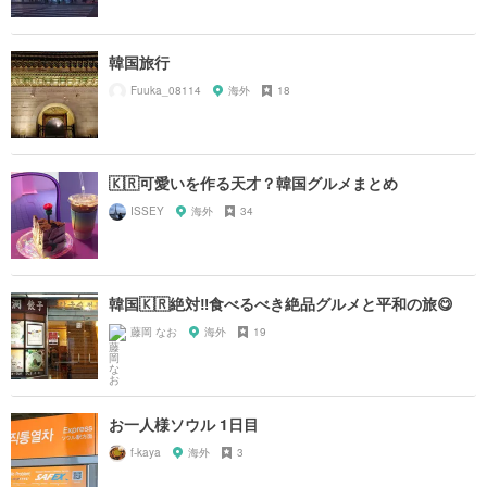
韓国旅行
Fuuka_08114
海外
18
🇰🇷可愛いを作る天才？韓国グルメまとめ
ISSEY
海外
34
韓国🇰🇷絶対‼️食べるべき絶品グルメと平和の旅😋
藤岡 なお
海外
19
お一人様ソウル 1日目
f-kaya
海外
3