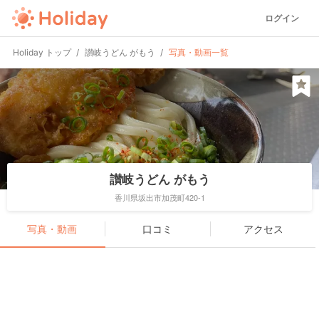
ログイン
Holiday トップ
讃岐うどん がもう
写真・動画一覧
讃岐うどん がもう
香川県坂出市加茂町420-1
写真・動画
口コミ
アクセス