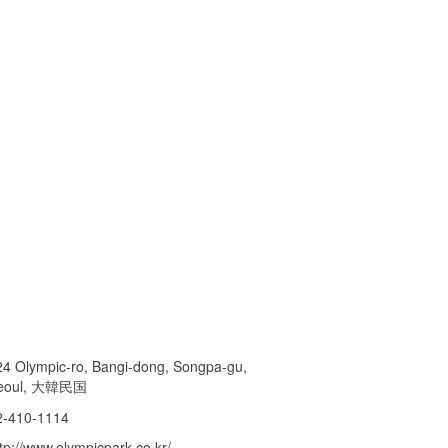
24 Olympic-ro, Bangi-dong, Songpa-gu,
eoul, 大韓民国
2-410-1114
tp://www.olympicpark.co.kr/