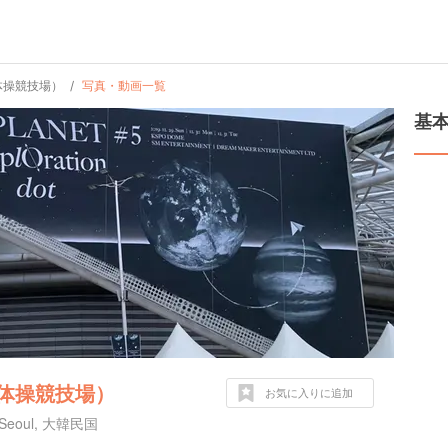
ク体操競技場）
写真・動画一覧
基
ク体操競技場）
お気に入りに追加
u, Seoul, 大韓民国