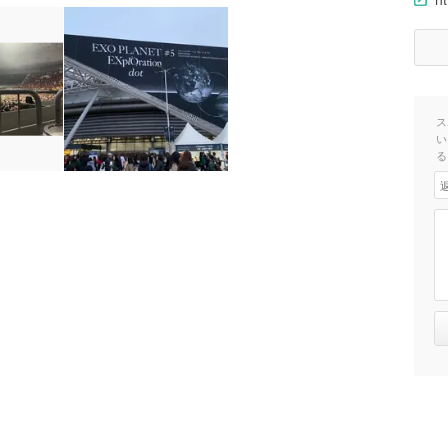
ス
い
る