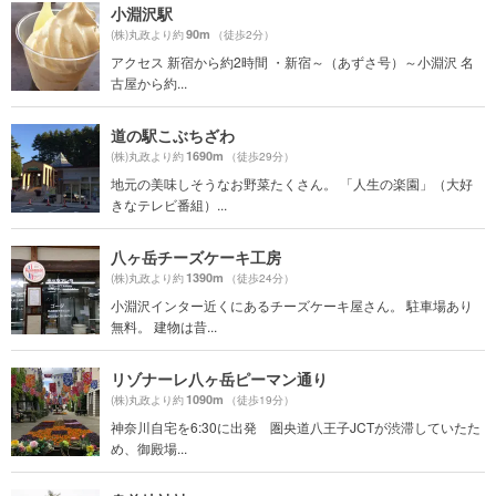
小淵沢駅
90m
(株)丸政より約
（徒歩2分）
アクセス 新宿から約2時間 ・新宿～（あずさ号）～小淵沢 名
古屋から約...
道の駅こぶちざわ
1690m
(株)丸政より約
（徒歩29分）
地元の美味しそうなお野菜たくさん。 「人生の楽園」（大好
きなテレビ番組）...
八ヶ岳チーズケーキ工房
1390m
(株)丸政より約
（徒歩24分）
小淵沢インター近くにあるチーズケーキ屋さん。 駐車場あり
無料。 建物は昔...
リゾナーレ八ヶ岳ピーマン通り
1090m
(株)丸政より約
（徒歩19分）
神奈川自宅を6:30に出発 圏央道八王子JCTが渋滞していたた
め、御殿場...