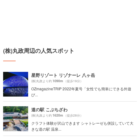
(株)丸政周辺の人気スポット
星野リゾート リゾナーレ 八ヶ岳
1090m
(株)丸政より約
（徒歩19分）
OZmagazineTRIP 2022年夏号「女性でも簡単にできる外遊
び...
道の駅 こぶちざわ
1620m
(株)丸政より約
（徒歩28分）
クラフト体験が沢山できます シャトレーゼも併設していて大
きな道の駅 温泉...