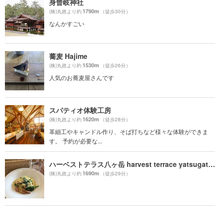
身曾岐神社
1790m
(株)丸政より約
（徒歩30分）
なんかすごい
蕎麦 Hajime
1530m
(株)丸政より約
（徒歩26分）
人気のお蕎麦屋さんです
スパティオ体験工房
1620m
(株)丸政より約
（徒歩28分）
革細工やキャンドル作り、そば打ちなど様々な体験ができま
す。 予約が必要な...
ハーベストテラス八ヶ岳 harvest terrace yatsugatake
1690m
(株)丸政より約
（徒歩29分）