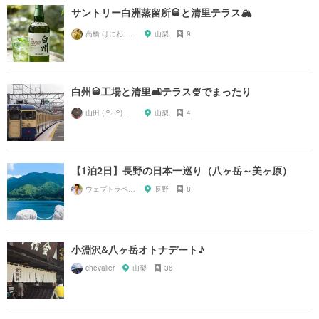
サントリー白洲蒸留所🥃と清里テラス🏔
高橋 はにわ ブラックパンサー
山梨
9
白州🥃工場と清里🛋テラス🍨でまったり
山田 ( ꒪⌓꒪) ストレンジ
山梨
4
【1泊2日】長野の日本一巡り（八ヶ岳～美ヶ原）
ウェブトラベル 溝部
長野
8
小淵沢&八ヶ岳オトナデート♪
chevalier
山梨
36