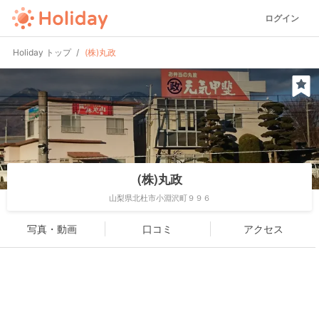
ログイン
Holiday トップ
(株)丸政
(株)丸政
山梨県北杜市小淵沢町９９６
写真・動画
口コミ
アクセス