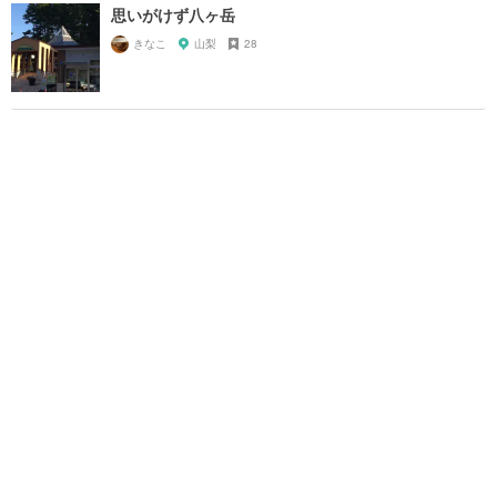
思いがけず八ヶ岳
きなこ
山梨
28