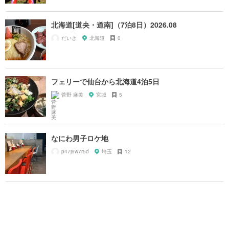
北海道[道央・道南]（7泊8日）2026.08
だいき
北海道
0
フェリーで仙台から北海道4泊5日
菅野 麻美
宮城
5
なにわ男子ロケ地
p47j9w7r5d
埼玉
12