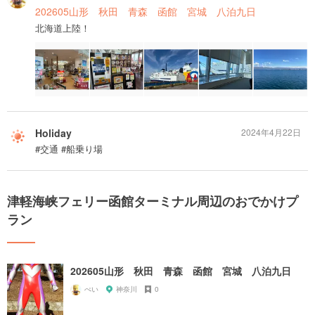
202605山形 秋田 青森 函館 宮城 八泊九日
北海道上陸！
Holiday
2024年4月22日
#交通 #船乗り場
津軽海峡フェリー函館ターミナル周辺のおでかけプ
ラン
202605山形 秋田 青森 函館 宮城 八泊九日
ぺい
神奈川
0