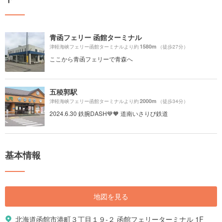
青函フェリー 函館ターミナル
1580m
津軽海峡フェリー函館ターミナルより約
（徒歩27分）
ここから青函フェリーで青森へ
五稜郭駅
2000m
津軽海峡フェリー函館ターミナルより約
（徒歩34分）
2024.6.30 鉄腕DASH💙🧡 道南いさりび鉄道
基本情報
地図を見る
北海道函館市港町３丁目１９-２ 函館フェリーターミナル 1F