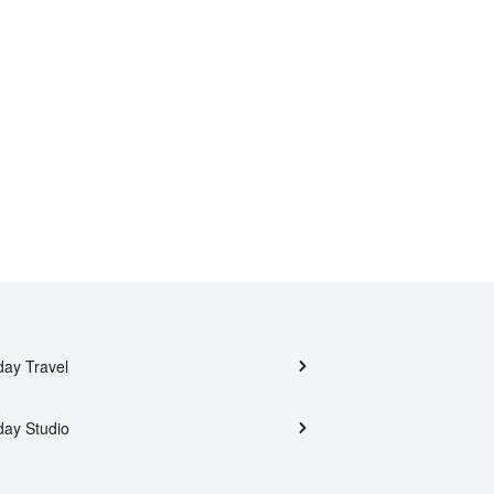
day Travel
day Studio