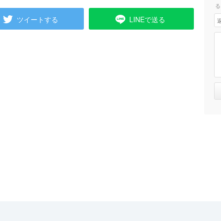
る
ツイートする
LINEで送る