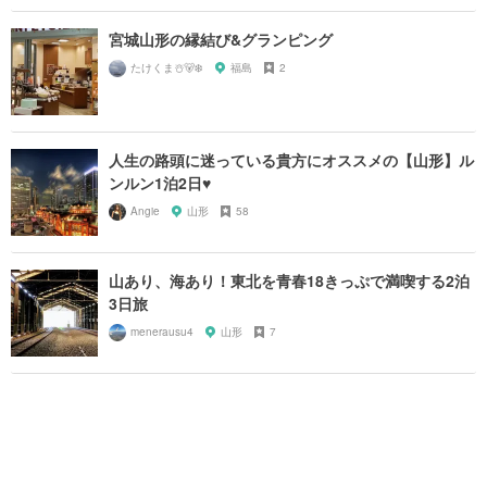
宮城山形の縁結び&グランピング
たけくま☃️🐻‍❄️
福島
2
人生の路頭に迷っている貴方にオススメの【山形】ル
ンルン1泊2日♥︎
Angie
山形
58
山あり、海あり！東北を青春18きっぷで満喫する2泊
3日旅
menerausu4
山形
7