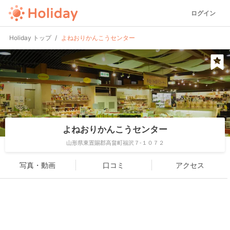
ログイン
Holiday トップ
よねおりかんこうセンター
よねおりかんこうセンター
山形県東置賜郡高畠町福沢７-１０７２
写真・動画
口コミ
アクセス