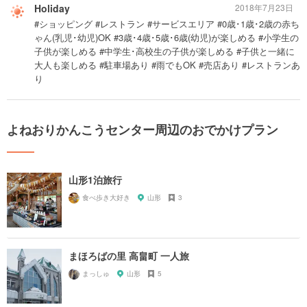
Holiday
2018年7月23日
#ショッピング #レストラン #サービスエリア #0歳･1歳･2歳の赤ち
ゃん(乳児･幼児)OK #3歳･4歳･5歳･6歳(幼児)が楽しめる #小学生の
子供が楽しめる #中学生･高校生の子供が楽しめる #子供と一緒に
大人も楽しめる #駐車場あり #雨でもOK #売店あり #レストランあ
り
よねおりかんこうセンター周辺のおでかけプラン
山形1泊旅行
食べ歩き大好き
山形
3
まほろばの里 高畠町 一人旅
まっしゅ
山形
5