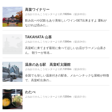
高畠ワイナリー
1920m
よねおりかんこうセンターより約
（徒歩33分）
飲み比べや試飲もあり美味しいワインGET出来ますよ 運転が
なければ呑みた...
TAKAHATA 山喜
1390m
よねおりかんこうセンターより約
（徒歩24分）
高畠町に来てまず最初に食べてほしいお店がラーメン山喜さ
ん。 朝ラーが有名...
温泉のある駅 高畠町太陽館
1310m
よねおりかんこうセンターより約
（徒歩22分）
全国でも珍しい温泉付きの駅舎。メルヘンチックな屋根が特徴
で、高畠町出身の...
わたべ
1250m
よねおりかんこうセンターより約
（徒歩21分）