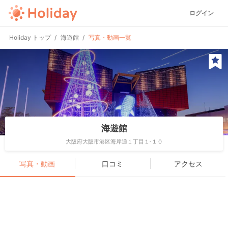
ログイン
Holiday トップ
海遊館
写真・動画一覧
海遊館
大阪府大阪市港区海岸通１丁目１-１０
写真・動画
口コミ
アクセス