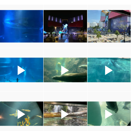
▶
▶
▶
▶
▶
▶