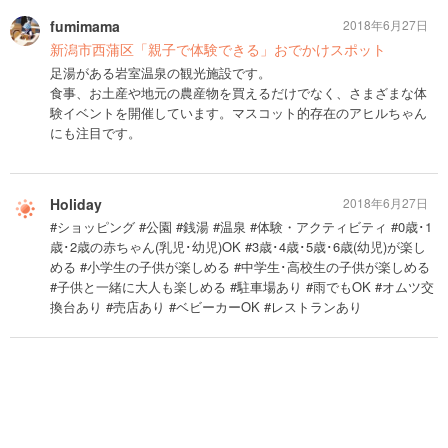
fumimama
2018年6月27日
新潟市西蒲区「親子で体験できる」おでかけスポット
足湯がある岩室温泉の観光施設です。
食事、お土産や地元の農産物を買えるだけでなく、さまざまな体
験イベントを開催しています。マスコット的存在のアヒルちゃん
にも注目です。
Holiday
2018年6月27日
#ショッピング #公園 #銭湯 #温泉 #体験・アクティビティ #0歳･1
歳･2歳の赤ちゃん(乳児･幼児)OK #3歳･4歳･5歳･6歳(幼児)が楽し
める #小学生の子供が楽しめる #中学生･高校生の子供が楽しめる
#子供と一緒に大人も楽しめる #駐車場あり #雨でもOK #オムツ交
換台あり #売店あり #ベビーカーOK #レストランあり