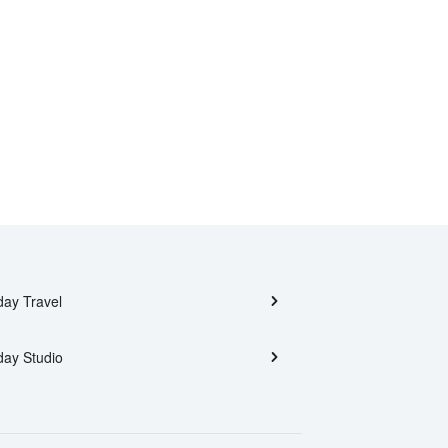
day Travel
day Studio