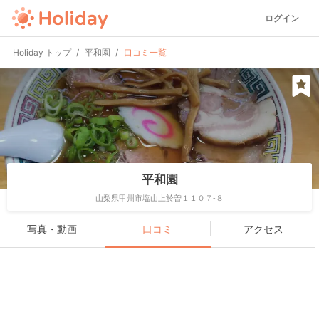
ログイン
Holiday トップ
平和園
口コミ一覧
平和園
山梨県甲州市塩山上於曽１１０７-８
写真・動画
口コミ
アクセス