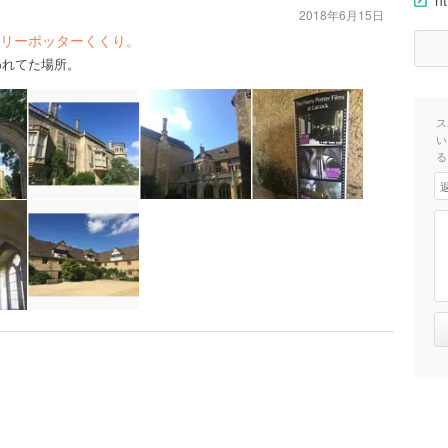
ht
2018年6月15日
リーポッターくくり。
われてた場所。
ス
い
る