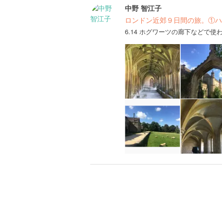
中野 智江子
ロンドン近郊９日間の旅。①ハ
6.14 ホグワーツの廊下などで使