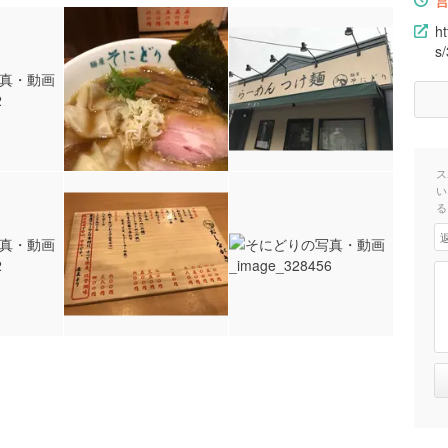
h
s
ス
い
る