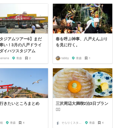
タジアムツアー6】まだ
春を呼ぶ神事、八戸えんぶり
寒い！3月の八戸ドライ
を見に行く。
ダイハツスタジアム
nanana
青森
2
tabby
青森
1
行きたいところまとめ
三沢周辺大満喫2泊3日プラン
🙆‍♀️
穂
青森
4
そらりくスタッフ
青森
4