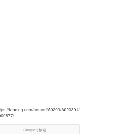
ttps://tabelog.com/aomori/A0203/A020301/
000877/
Googleで検索