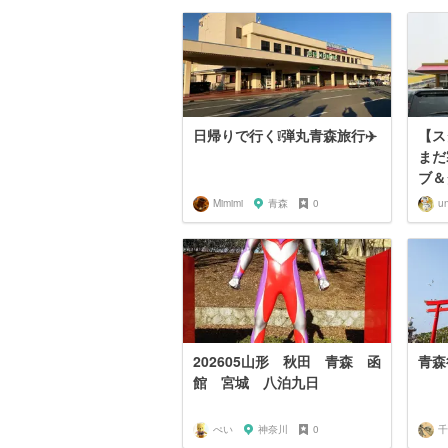
日帰りで行く❕弾丸青森旅行✈️
【ス
まだ
ブ＆
Mimimi
青森
0
u
202605山形 秋田 青森 函
青森
館 宮城 八泊九日
ぺい
神奈川
0
千