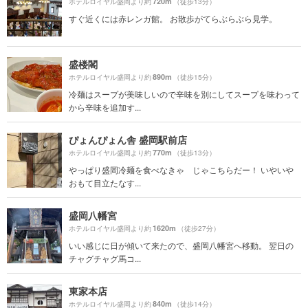
720m
ホテルロイヤル盛岡より約
（徒歩13分）
すぐ近くには赤レンガ館。 お散歩がてらぶらぶら見学。
盛楼閣
890m
ホテルロイヤル盛岡より約
（徒歩15分）
冷麺はスープが美味しいので辛味を別にしてスープを味わって
から辛味を追加す...
ぴょんぴょん舎 盛岡駅前店
770m
ホテルロイヤル盛岡より約
（徒歩13分）
やっぱり盛岡冷麺を食べなきゃ じゃこちらだー！ いやいや
おもて目立たなす...
盛岡八幡宮
1620m
ホテルロイヤル盛岡より約
（徒歩27分）
いい感じに日が傾いて来たので、盛岡八幡宮へ移動。 翌日の
チャグチャグ馬コ...
東家本店
840m
ホテルロイヤル盛岡より約
（徒歩14分）