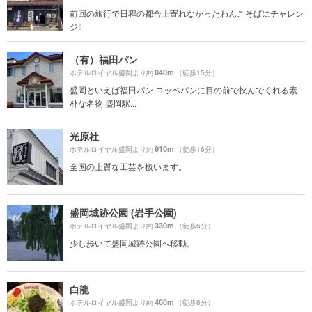
前回の旅行で日程の都合上寄れなかったわんこそばにチャレン
ジ‼️
（有）福田パン
840m
ホテルロイヤル盛岡より約
（徒歩15分）
盛岡といえば福田パン コッペパンに目の前で挟んでくれる素
朴な名物 盛岡駅...
光原社
910m
ホテルロイヤル盛岡より約
（徒歩16分）
全国の上質な工芸を扱います。
盛岡城跡公園 (岩手公園)
330m
ホテルロイヤル盛岡より約
（徒歩6分）
少し歩いて盛岡城跡公園へ移動。
白龍
460m
ホテルロイヤル盛岡より約
（徒歩8分）