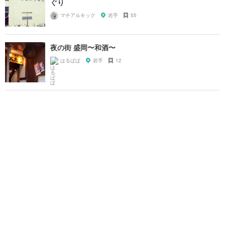
ぐり
マチアルキック
岩手
55
夜の街 盛岡〜和酒〜
はるぱぱ
岩手
12