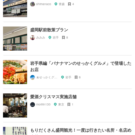
shimanaco
青森
4
盛岡駅前散策プラン
みみみ
岩手
8
岩手県編「バナナマンのせっかくグルメ」で登場した
お店
🍌せっかくグルメまにあ🍌
岩手
6
愛酒クリスマス実施店舗
moririn130
東京
1
もりだくさん盛岡観光！一度は行きたい名所・名店め