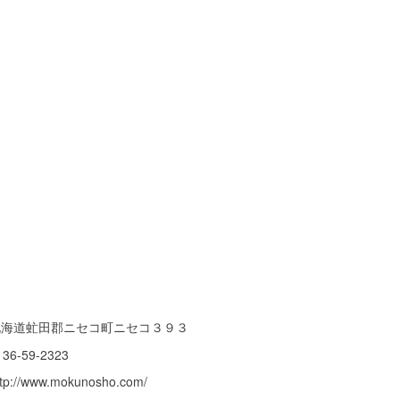
北海道虻田郡ニセコ町ニセコ３９３
136-59-2323
ttp://www.mokunosho.com/