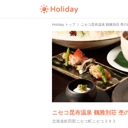
Holiday トップ
ニセコ昆布温泉 鶴雅別荘 杢の
ニセコ昆布温泉 鶴雅別荘 杢
北海道虻田郡ニセコ町ニセコ３９３