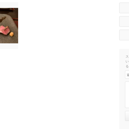
ス
い
る