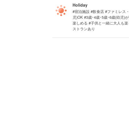
Holiday
#宿泊施設 #飲食店 #ファミレス・
児)OK #3歳･4歳･5歳･6歳(
楽しめる #子供と一緒に大人も楽し
ストランあり