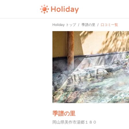
Holiday トップ
季譜の里
口コミ一覧
季譜の里
岡山県美作市湯郷１８０