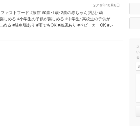
2019年10月6日
ファストフード #旅館 #0歳･1歳･2歳の赤ちゃん(乳児･幼
幼児)が楽しめる #小学生の子供が楽しめる #中学生･高校生の子供が
める #駐車場あり #雨でもOK #売店あり #ベビーカーOK #レ
ス
い
る