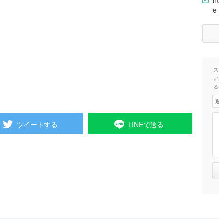
h
e
ス
い
る
ツイートする
LINEで送る