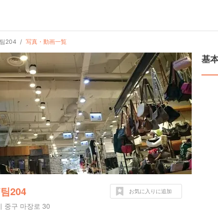
팀204
写真・動画一覧
基
팀204
お気に入りに追加
 중구 마장로 30