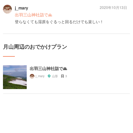
j_mary
2020年10月13日
出羽三山神社詣で🙏
登らなくても湿原をぐるっと回るだけでも楽しい！
月山周辺のおでかけプラン
出羽三山神社詣で🙏
j_mary
山形
3