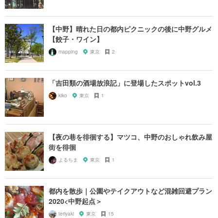
【中野】晴れた日の都内ピクニックの後に中野グルメ
【餃子・ワイン】
mapping
東京
2
「吉田類の酒場放浪記」に登場したスポットvol.3
kiko
東京
1
【夜の巷を徘徊する】マツコ、中野のおしゃれ飲み屋
街を徘徊
よるちま
東京
1
都内を散歩｜公園やテイクアウトなど混雑回避プラン
2020<中野起点＞
teriyaki
東京
15