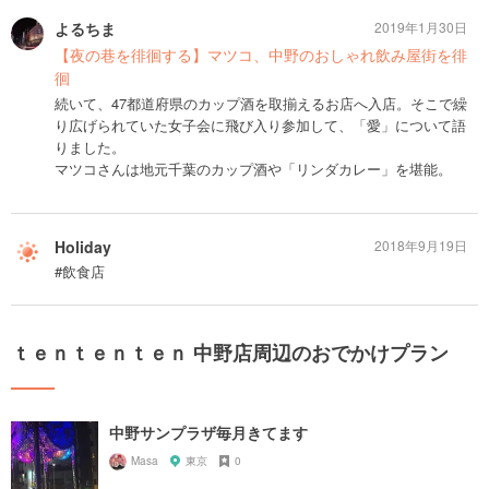
よるちま
2019年1月30日
【夜の巷を徘徊する】マツコ、中野のおしゃれ飲み屋街を徘
徊
続いて、47都道府県のカップ酒を取揃えるお店へ入店。そこで繰
り広げられていた女子会に飛び入り参加して、「愛」について語
りました。
マツコさんは地元千葉のカップ酒や「リンダカレー」を堪能。
Holiday
2018年9月19日
#飲食店
ｔｅｎｔｅｎｔｅｎ 中野店周辺のおでかけプラン
中野サンプラザ毎月きてます
Masa
東京
0