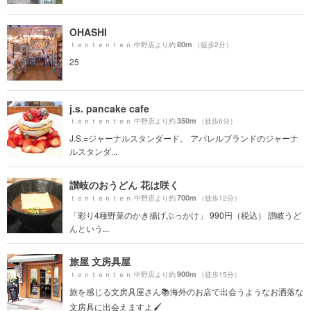
OHASHI
80m
ｔｅｎｔｅｎｔｅｎ 中野店より約
（徒歩2分）
25
j.s. pancake cafe
350m
ｔｅｎｔｅｎｔｅｎ 中野店より約
（徒歩6分）
J.S.=ジャーナルスタンダード。 アパレルブランドのジャーナ
ルスタンダ...
讃岐のおうどん 花は咲く
700m
ｔｅｎｔｅｎｔｅｎ 中野店より約
（徒歩12分）
「彩り4種野菜のかき揚げぶっかけ」 990円（税込） 讃岐うど
んという...
旅屋 文房具屋
900m
ｔｅｎｔｅｎｔｅｎ 中野店より約
（徒歩15分）
旅を感じる文房具屋さん📚海外のお店で出会うようなお洒落な
文房具に出会えますよ🖌