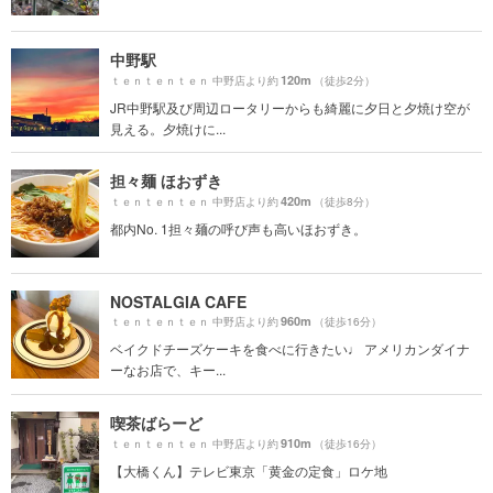
中野駅
120m
ｔｅｎｔｅｎｔｅｎ 中野店より約
（徒歩2分）
JR中野駅及び周辺ロータリーからも綺麗に夕日と夕焼け空が
見える。夕焼けに...
担々麺 ほおずき
420m
ｔｅｎｔｅｎｔｅｎ 中野店より約
（徒歩8分）
都内No. 1担々麺の呼び声も高いほおずき。
NOSTALGIA CAFE
960m
ｔｅｎｔｅｎｔｅｎ 中野店より約
（徒歩16分）
ベイクドチーズケーキを食べに行きたい♩ アメリカンダイナ
ーなお店で、キー...
喫茶ばらーど
910m
ｔｅｎｔｅｎｔｅｎ 中野店より約
（徒歩16分）
【大橋くん】テレビ東京「黄金の定食」ロケ地