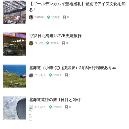
【ゴールデンカムイ聖地巡礼】登別でアイヌ文化を知
る！
hatsuki
北海道
8
1泊2日北海道L♡VE夫婦旅行
タラ坊
北海道
3
北海道（小樽･定山渓温泉）2泊3日行程表あり🚗
つぶあん
北海道
1
北海道遠征の旅 1日目と2日目
のんのん
北海道
0