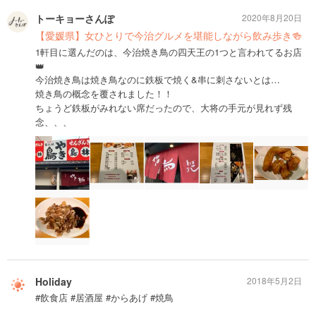
トーキョーさんぽ
2020年8月20日
【愛媛県】女ひとりで今治グルメを堪能しながら飲み歩き🍻
1軒目に選んだのは、今治焼き鳥の四天王の1つと言われてるお店
👑
今治焼き鳥は焼き鳥なのに鉄板で焼く&串に刺さないとは…
焼き鳥の概念を覆されました！！
ちょうど鉄板がみれない席だったので、大将の手元が見れず残
念、、、
Holiday
2018年5月2日
#飲食店 #居酒屋 #からあげ #焼鳥