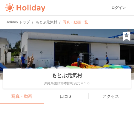
ログイン
Holiday トップ
もとぶ元気村
写真・動画一覧
もとぶ元気村
沖縄県国頭郡本部町浜元４１０
写真・動画
口コミ
アクセス