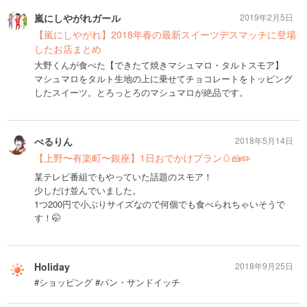
嵐にしやがれガール
2019年2月5日
【嵐にしやがれ】2018年春の最新スイーツデスマッチに登場
したお店まとめ
大野くんが食べた【できたて焼きマシュマロ・タルトスモア】
マシュマロをタルト生地の上に乗せてチョコレートをトッピング
したスイーツ。とろっとろのマシュマロが絶品です。
べるりん
2018年5月14日
【上野〜有楽町〜銀座】1日おでかけプラン🥚🍰✏️
某テレビ番組でもやっていた話題のスモア！
少しだけ並んでいました。
1つ200円で小ぶりサイズなので何個でも食べられちゃいそうで
す！🤭
Holiday
2018年9月25日
#ショッピング #パン・サンドイッチ